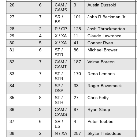
26
6
CAM /
3
Austin Dussold
CAMS
27
7
SR /
101
John R Beckman Jr
BS
28
2
P / CP
128
Josh Throckmorton
29
4
X / XA
11
Claude Lawrence
30
5
X / XA
41
Connor Ryan
31
6
ST /
86
Michael Brower
STR
32
7
CAM /
187
Velma Boreen
CAMT
33
7
ST /
170
Reno Lemons
STR
34
2
SP /
33
Roger Bowersock
DSP
35
8
ST /
27
Chris Fetty
STH
36
8
CAM /
87
Ryan Staup
CAMS
37
6
SR /
4
Peter Toebbe
ES
38
2
N / XA
257
Skylar Thibodeau