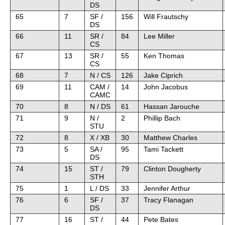
DS
65
7
SF /
156
Will Frautschy
DS
66
11
SR /
84
Lee Miller
CS
67
13
SR /
55
Ken Thomas
CS
68
7
N / CS
126
Jake Ciprich
69
11
CAM /
14
John Jacobus
CAMC
70
8
N / DS
61
Hassan Jarouche
71
9
N /
2
Phillip Bach
STU
72
8
X / XB
30
Matthew Charles
73
5
SA /
95
Tami Tackett
DS
74
15
ST /
79
Clinton Dougherty
STH
75
1
L / DS
33
Jennifer Arthur
76
6
SF /
37
Tracy Flanagan
DS
77
16
ST /
44
Pete Bates