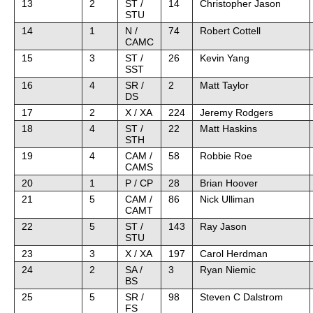
13
2
ST /
14
Christopher Jason
STU
14
1
N /
74
Robert Cottell
CAMC
15
3
ST /
26
Kevin Yang
SST
16
4
SR /
2
Matt Taylor
DS
17
2
X / XA
224
Jeremy Rodgers
18
4
ST /
22
Matt Haskins
STH
19
4
CAM /
58
Robbie Roe
CAMS
20
1
P / CP
28
Brian Hoover
21
5
CAM /
86
Nick Ulliman
CAMT
22
5
ST /
143
Ray Jason
STU
23
3
X / XA
197
Carol Herdman
24
2
SA /
3
Ryan Niemic
BS
25
5
SR /
98
Steven C Dalstrom
FS