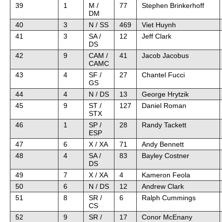
39
1
M /
77
Stephen Brinkerhoff
DM
40
3
N / SS
469
Viet Huynh
41
3
SA /
12
Jeff Clark
DS
42
9
CAM /
41
Jacob Jacobus
CAMC
43
4
SF /
27
Chantel Fucci
GS
44
4
N / DS
13
George Hrytzik
45
9
ST /
127
Daniel Roman
STX
46
1
SP /
28
Randy Tackett
ESP
47
6
X / XA
71
Andy Bennett
48
4
SA /
83
Bayley Costner
DS
49
7
X / XA
4
Kameron Feola
50
6
N / DS
12
Andrew Clark
51
8
SR /
6
Ralph Cummings
CS
52
9
SR /
17
Conor McEnany