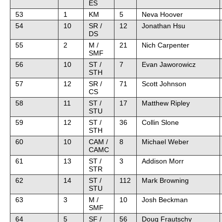
ES
53
1
KM
5
Neva Hoover
54
10
SR /
12
Jonathan Hsu
DS
55
2
M /
21
Nich Carpenter
SMF
56
10
ST /
7
Evan Jaworowicz
STH
57
12
SR /
71
Scott Johnson
CS
58
11
ST /
17
Matthew Ripley
STU
59
12
ST /
36
Collin Slone
STH
60
10
CAM /
8
Michael Weber
CAMC
61
13
ST /
3
Addison Morr
STR
62
14
ST /
112
Mark Browning
STU
63
3
M /
10
Josh Beckman
SMF
64
5
SF /
56
Doug Frautschy