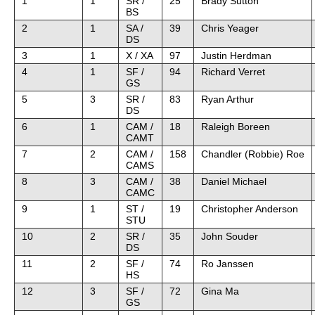
1
1
SR /
25
Brady Sutton
BS
2
1
SA /
39
Chris Yeager
DS
3
1
X / XA
97
Justin Herdman
4
1
SF /
94
Richard Verret
GS
5
3
SR /
83
Ryan Arthur
DS
6
1
CAM /
18
Raleigh Boreen
CAMT
7
2
CAM /
158
Chandler (Robbie) Roe
CAMS
8
3
CAM /
38
Daniel Michael
CAMC
9
1
ST /
19
Christopher Anderson
STU
10
2
SR /
35
John Souder
DS
11
2
SF /
74
Ro Janssen
HS
12
3
SF /
72
Gina Ma
GS