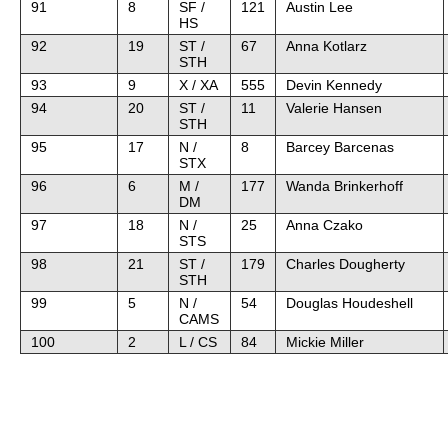
91
8
SF /
121
Austin Lee
HS
92
19
ST /
67
Anna Kotlarz
STH
93
9
X / XA
555
Devin Kennedy
94
20
ST /
11
Valerie Hansen
STH
95
17
N /
8
Barcey Barcenas
STX
96
6
M /
177
Wanda Brinkerhoff
DM
97
18
N /
25
Anna Czako
STS
98
21
ST /
179
Charles Dougherty
STH
99
5
N /
54
Douglas Houdeshell
CAMS
100
2
L / CS
84
Mickie Miller