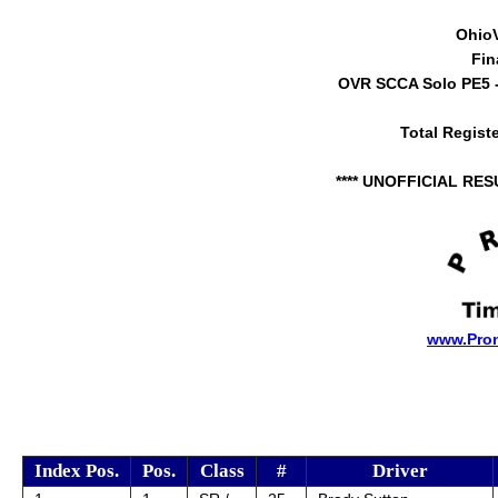
Ohio
Fin
OVR SCCA Solo PE5 - 
Total Regist
**** UNOFFICIAL RES
www.Pro
Index Pos.
Pos.
Class
#
Driver