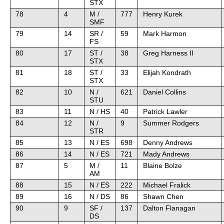
STX
78
4
M /
777
Henry Kurek
SMF
79
14
SR /
59
Mark Harmon
FS
80
17
ST /
38
Greg Harness II
STX
81
18
ST /
33
Elijah Kondrath
STX
82
10
N /
621
Daniel Collins
STU
83
11
N / HS
40
Patrick Lawler
84
12
N /
9
Summer Rodgers
STR
85
13
N / ES
698
Denny Andrews
86
14
N / ES
721
Mady Andrews
87
5
M /
11
Blaine Bolze
AM
88
15
N / ES
222
Michael Fralick
89
16
N / DS
86
Shawn Chen
90
9
SF /
137
Dalton Flanagan
DS