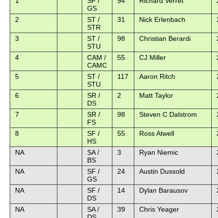
1
SF /
94
Richard Verret
GS
2
ST /
31
Nick Erlenbach
STR
3
ST /
98
Christian Berardi
STU
4
CAM /
55
CJ Miller
CAMC
5
ST /
117
Aaron Ritch
STU
6
SR /
2
Matt Taylor
DS
7
SR /
98
Steven C Dalstrom
FS
8
SF /
55
Ross Atwell
HS
NA
SA /
3
Ryan Niemic
BS
NA
SF /
24
Austin Dussold
GS
NA
SF /
14
Dylan Barausov
DS
NA
SA /
39
Chris Yeager
DS