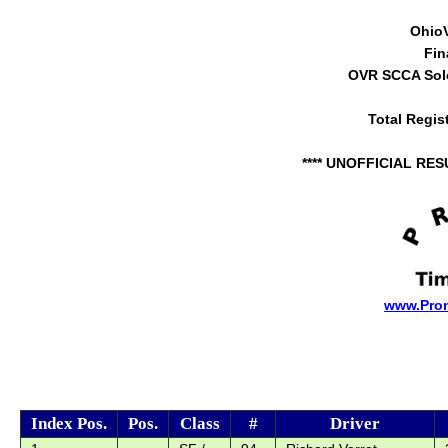
Ohio
Fin
OVR SCCA Sol
Total Regis
**** UNOFFICIAL RES
www.Pro
Index Pos.
Pos.
Class
#
Driver