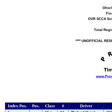
Ohio
Fin
OVR SCCA Sol
Total Regi
**** UNOFFICIAL RES
www.Pro
Index Pos.
Pos.
Class
#
Driver