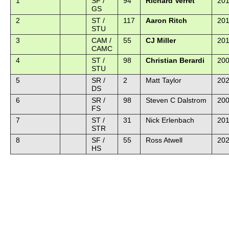
1
SF /
94
Richard Verret
201
GS
2
ST /
117
Aaron Ritch
201
STU
3
CAM /
55
CJ Miller
201
CAMC
4
ST /
98
Christian Berardi
20
STU
5
SR /
2
Matt Taylor
202
DS
6
SR /
98
Steven C Dalstrom
200
FS
7
ST /
31
Nick Erlenbach
201
STR
8
SF /
55
Ross Atwell
202
HS