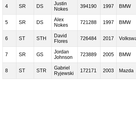
Justin
4
SR
DS
394190
1997
BMW
Nokes
Alex
5
SR
DS
721288
1997
BMW
Nokes
David
6
ST
STH
726484
2017
Volksw
Flores
Jordan
7
SR
GS
723889
2005
BMW
Johnson
Gabriel
8
ST
STR
172171
2003
Mazda
Ryjewski